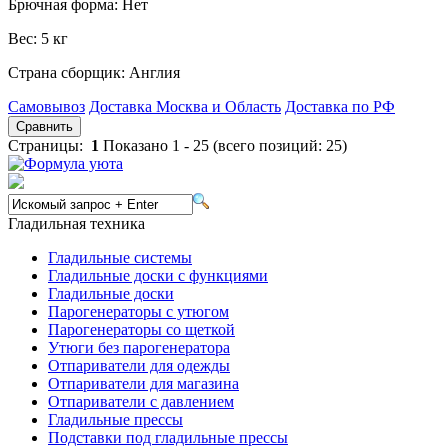
Брючная форма:
Нет
Вес:
5 кг
Страна сборщик:
Англия
Самовывоз
Доставка Москва и Область
Доставка по РФ
Сравнить
Страницы:
1
Показано
1
-
25
(всего позиций:
25
)
Гладильная техника
Гладильные системы
Гладильные доски с функциями
Гладильные доски
Парогенераторы с утюгом
Парогенераторы со щеткой
Утюги без парогенератора
Отпариватели для одежды
Отпариватели для магазина
Отпариватели с давлением
Гладильные прессы
Подставки под гладильные прессы