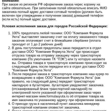
Внимание!
При заказе из регионов РФ оформление заказа черес корзину на
сайте обязательно. При заполнении полей обязательно вписать ФИО
заказчика полный адрес доставки сотовый телефон (должен быть
включен при утверждении и получении заказа) домашний телефон
(если есть) полный адрес доставки.
Условия исполнения заказа для городов Российской Федерации:
100% предоплата любой техники: ООО "Компания Формула
Уюта" выставляет заказчику счет на оплату заказанного товара
заказчик оплачивает счет в ближайшем сбербанке (оплата
проходит от 1 до 2 рабочих дней)
В день поступления предоплаты заказ перидается в отдел
доставки ООО "Компания Формула Уюта" где происходит
отгрузка товара на отправку закащику через транспортную
компанию (По умолчанию ТК "ПЭК") или ту которую назовете
вы. Отправка товара в транспортную компанию происходит на
следующий день после передачи его в отдел доставки ООО
"Компания Формула Уюта".
После передачи заказа в транспортную компанию наш курер по
возвращению в офис ООО "Компания Формула Уюта" (как
правило, на следующий день) передает транспартную
накладную в бугалтерию. бугалтерия уведомляет заказчика
(отсканированный бланк транспортной накладной) по
электронной почте указанной при оформлении заказ через
интернет-магазин www.formulauyuta.ru об отправке товара на
имя заказчика по указанному адресу при оформлении заказа.
О приходе груза в населенный пункт заказчика менеджер
транспортной компании оповестит заказчика.