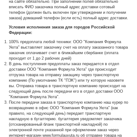
на сайте обязательно. При заполнении полей обязательно
вписать ФИО заказчика полный адрес доставки сотовый
телефон (должен быть включен при утверждении и получении
заказа) домашний телефон (если есть) полный адрес доставки.
Условия исполнения заказа для городов Российской
Федерации:
100% предоплата любой техники: ООО "Компания Формула
Уюта" выставляет заказчику счет на оплату заказанного товара
заказчик оплачивает счет в ближайшем сбербанке (оплата
проходит от 1 до 2 рабочих дней)
В день поступления предоплаты заказ перидается в отдел
доставки ООО "Компания Формула Уюта" где происходит
отгрузка товара на отправку закащику через транспортную
компанию (По умолчанию ТК "ПЭК") или ту которую назовете
вы. Отправка товара в транспортную компанию происходит на
следующий день после передачи его в отдел доставки ООО
"Компания Формула Уюта".
После передачи заказа в транспортную компанию наш курер по
возвращению в офис ООО "Компания Формула Уюта" (как
правило, на следующий день) передает транспартную
накладную в бугалтерию. бугалтерия уведомляет заказчика
(отсканированный бланк транспортной накладной) по
электронной почте указанной при оформлении заказ через
интернет-магазин www.formulauyuta.ru об отправке товара на