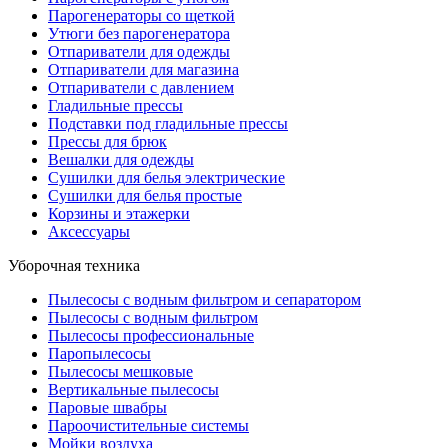
Парогенераторы со щеткой
Утюги без парогенератора
Отпариватели для одежды
Отпариватели для магазина
Отпариватели с давлением
Гладильные прессы
Подставки под гладильные прессы
Прессы для брюк
Вешалки для одежды
Сушилки для белья электрические
Сушилки для белья простые
Корзины и этажерки
Аксессуары
Уборочная техника
Пылесосы с водным фильтром и сепаратором
Пылесосы с водным фильтром
Пылесосы профессиональные
Паропылесосы
Пылесосы мешковые
Вертикальные пылесосы
Паровые швабры
Пароочистительные системы
Мойки воздуха