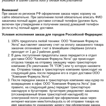
указаных в шапке сайта либо у онлайн консультанта!
Внимание!
При заказе из регионов РФ оформление заказа черес корзину на
сайте обязательно. При заполнении полей обязательно вписать ФИО
заказчика полный адрес доставки сотовый телефон (должен быть
включен при утверждении и получении заказа) домашний телефон
(если есть) полный адрес доставки.
Условия исполнения заказа для городов Российской Федерации:
100% предоплата любой техники: ООО "Компания Формула
Уюта" выставляет заказчику счет на оплату заказанного товара
заказчик оплачивает счет в ближайшем сбербанке (оплата
проходит от 1 до 2 рабочих дней)
В день поступления предоплаты заказ перидается в отдел
доставки ООО "Компания Формула Уюта" где происходит
отгрузка товара на отправку закащику через транспортную
компанию (По умолчанию ТК "ПЭК") или ту которую назовете
вы. Отправка товара в транспортную компанию происходит на
следующий день после передачи его в отдел доставки ООО
"Компания Формула Уюта".
После передачи заказа в транспортную компанию наш курер по
возвращению в офис ООО "Компания Формула Уюта" (как
правило, на следующий день) передает транспартную
накладную в бугалтерию. бугалтерия уведомляет заказчика
(отсканированный бланк транспортной накладной) по
электронной почте указанной при оформлении заказ через
интернет-магазин www.formulauyuta.ru об отправке товара на
имя заказчика по указанному адресу при оформлении заказа.