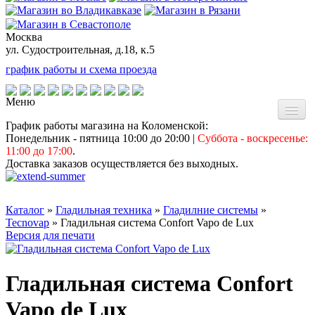
Москва
ул. Судостроительная, д.18, к.5
график работы и схема проезда
Меню
График работы магазина на Коломенской:
Понедельник - пятница 10:00 до 20:00
|
Суббота - воскресенье:
11:00 до 17:00
.
Главная страница
Доставка заказов осуществляется без выходных.
О магазине
Каталог
»
Гладильная техника
»
Гладилние системы
»
Tecnovap
» Гладильная система Confort Vapo de Lux
Версия для печати
Доставка и оплата
Гладильная система Confort
Vapo de Lux
Доставка по РФ