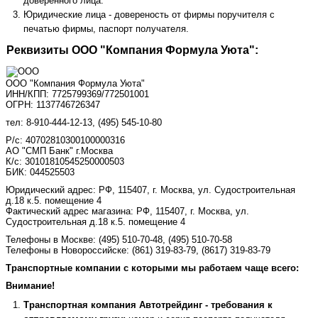
доверенного лица.
Юридические лица - довереность от фирмы поручителя с
печатью фирмы, паспорт получателя.
Реквизиты ООО "Компания Формула Уюта":
ООО "Компания Формула Уюта"
ИНН/КПП: 7725799369/772501001
ОГРН: 1137746726347
тел: 8-910-444-12-13, (495) 545-10-80
Р/с: 40702810300100000316
АО "СМП Банк" г.Москва
К/с: 30101810545250000503
БИК: 044525503
Юридический адрес: РФ, 115407, г. Москва, ул. Судостроительная
д.18 к.5. помещение 4
Фактический адрес магазина: РФ, 115407, г. Москва, ул.
Судостроительная д.18 к.5. помещение 4
Телефоны в Москве:
(495) 510-70-48
,
(495) 510-70-58
Телефоны в Новороссийске:
(861) 319-83-79, (8617) 319-83-79
Транспортные компании с которыми мы работаем чаще всего:
Внимание!
Транспортная компания Автотрейдинг - требования к