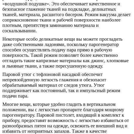
«воздушной подушке». Это обеспечивает качественное и
безопасное глажение тканей на подкладке, деликатных
тканей, материала, расшитого бисером. Режим вакуума делает
соприкосновение ткани и рабочей поверхности наиболее
плотным, препятствуя заминанию материала и
соскальзывании.
Некоторые особо деликатные вещи вы можете прогладить
даже собственными ладонями, поскольку парогенератор
способен осуществлять подачу пара прямо в рабочую
поверхность. Такой режим позволяет более качественно
отгладить такие капризные материалы как джинс, хлопковые
и льняные ткани, а также пересушенную одежду.
Паровой утюг с тефлоновой насадкой обеспечит
непревзойденную легкость глажения и обезопасит
обрабатываемый материал от следов утюга. Утюг
поддерживает как постоянный, так и импульсный режим
подачи пара.
Многие вещи, которые удобно гладить в вертикальном
положении, вы с легкостью пропарите благодаря мощному
парогенератору. Паровой пистолет, входящий в комплект к
прибору, предоставят возможность с легкостью избавиться от
разнообразных пятен на одежде, освежить ее внешний вид и
избавить от неприятных запахов. Также в качестве