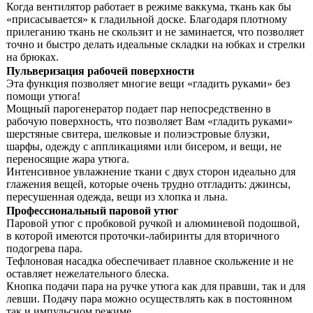
Когда вентилятор работает в режиме ваккума, ткань как бы
«присасывается» к гладильной доске. Благодаря плотному
прилеганию ткань не скользит и не заминается, что позволяет
точно и быстро делать идеальные складки на юбках и стрелки
на брюках.
Пульверизация рабочей поверхности
Эта функция позволяет многие вещи «гладить руками» без
помощи утюга!
Мощный парогенератор подает пар непосредственно в
рабочую поверхность, что позволяет Вам «гладить руками»
шерстяные свитера, шелковые и полиэстровые блузки,
шарфы, одежду с аппликациями или бисером, и вещи, не
переносящие жара утюга.
Интенсивное увлажнение ткани с двух сторон идеально для
глажения вещей, которые очень трудно отгладить: джинсы,
пересушенная одежда, вещи из хлопка и льна.
Профессиональный паровой утюг
Паровой утюг с пробковой ручкой и алюминевой подошвой,
в которой имеются проточки-лабиринты для вторичного
подогрева пара.
Тефлоновая насадка обеспечивает плавное скольжение и не
оставляет нежелательного блеска.
Кнопка подачи пара на ручке утюга как для правши, так и для
левши. Подачу пара можно осуществлять как в постоянном
так и импульсном режиме.