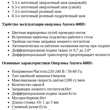
5.3-х ниточный оверлочный шов (широкий)
6.3-х ниточный оверлочный шов (узкий)
7.3-х ниточный ролевый шов
8.3-х ниточный ролевый подрубочный шов
Удобство эксплуатации оверлока Aurora 600D
:
Цветная маркировка путей проводки ниток
Встроенная лампочка подсветки рабочего стола
Удобная система заправки нижнего петлителя
Автоматическое ослабление натяжения ниток при поднят
Дифференциальная подача ткани от 0,7 до 2,0*
Дифференциальный транспортер предотвращает волнистос
Основные характеристики Оверлока Aurora 600D
:
Напряжение/Частота:220-240 В / 50-60 Гц
Тип швейной машины:Оверлок
Максимальная скорость шитья:1200 ст./мин
Количество швов:8
Заправщик нижнего петлителя:Нет
Дифференциальная подача ткани:Есть
Мусоросборник:Нет
Длина стежка :От 1 до 5 мм
Съемный рукав:Есть