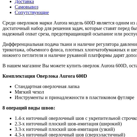
Доставка
Самовывоз
Сопутствующие
Среди оверлоков марки Aurora модель 600D является одним из 
достаточный набор для решения задач, которые ставят перед 
надежный охват среза, предотвращающий осыпание или роспус
Дифференциальная подача ткани и наличие регулятора давлени
трикотажа, объемного флиса, плотных хлопчатобумажных и ш
нижнего петлителя и наличие рукавной платформы дарят допо
В нашем магазине Вы можете купить оверлок Aurora 600D, ост
Комплектация Оверлока Aurora 600D
Стандартная оверлочная лапка
Мягкий чехол
Инструменты и принадлежности в пластиковом футляре
8 операций виды швов
:
1.4-х ниточный оверлочный шов с укрепительной строчк
2.3-х ниточный плоский шов-имитация (широкий)
3.3-х ниточный плоский шов-имитация (узкий)
4.3-х ниточный оверлочный шов (сверхэластичный)