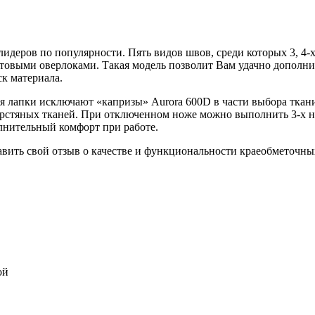
лидеров по популярности. Пять видов швов, среди которых 3, 4-
бытовыми оверлоками. Такая модель позволит Вам удачно допол
к материала.
я лапки исключают «капризы» Aurora 600D в части выбора ткани
ерстяных тканей. При отключенном ноже можно выполнить 3-х 
лнительный комфорт при работе.
авить свой отзыв о качестве и функциональности краеобметочн
ой