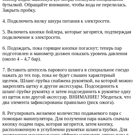
бутылкой. Обращайте внимание, чтобы вода не перелилась.
Закрыть пробку.
4. Подключить вилку шнура питания к электросети.
5. Включить кнопки бойлера, которые загорятся, подтверждая
подключение к электросети.
6. Подождать, пока горящие кнопки погаснут; теперь пар
подготовлен и манометр должен показать уровень давления
(около 4 – 4,7 бар).
7. Вставить штепсель парового шланга в специальное гнездо
нажать до тех пор, пока не будет слышен характерный
щелчок. Шланг-трубка снабжена рукояткой, на которой можно
закреплять щетку и другие аксессуары. Подсоединить к
шланг-трубке рукоятку и затем подсоединить к рукоятке одну
из щеток или другой аксессуар. ВНИМАНИЕ! Убедиться, что
два элемента зафиксированы правильно (риск ожога).
8. Регулировать желаемое количество подаваемого пара с
помощью манипулятора. Для получения пара нажать сначала
кнопку подачи пара, которая загорится, затем кнопку,
расположенную в углублении рукоятки шланга-трубки. Для
достижения максимального эффекта направить струю пара в