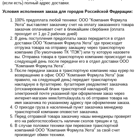
(если есть) полный адрес доставки.
Условия исполнения заказа для городов Российской Федерации:
100% предоплата любой техники: ООО "Компания Формула
Уюта" выставляет заказчику счет на оплату заказанного товара
заказчик оплачивает счет в ближайшем сбербанке (оплата
проходит от 1 до 2 рабочих дней)
В день поступления предоплаты заказ перидается в отдел
доставки ООО "Компания Формула Уюта" где происходит
отгрузка товара на отправку закащику через транспортную
компанию (По умолчанию ТК "ПЭК") или ту которую назовете
вы. Отправка товара в транспортную компанию происходит на
следующий день после передачи его в отдел доставки ООО
"Компания Формула Уюта".
После передачи заказа в транспортную компанию наш курер по
возвращению в офис ООО "Компания Формула Уюта" (как
правило, на следующий день) передает транспартную
накладную в бугалтерию. бугалтерия уведомляет заказчика
(отсканированный бланк транспортной накладной) по
электронной почте указанной при оформлении заказ через
интернет-магазин www.formulauyuta.ru об отправке товара на
имя заказчика по указанному адресу при оформлении заказа.
О приходе груза в населенный пункт заказчика менеджер
транспортной компании оповестит заказчика.
Перед отправкой товара заказчику нашы менеджеры проверят
его на работоспособность наличии сколов трещин и тд.
В случае поломки техники при перевозке транспортной
компанией ООО "Компания Формула Уюта" за свой счет
производит обмен техники.