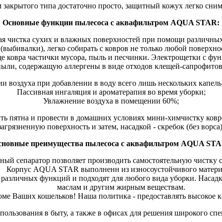
м закрытого типа достаточно просто, защитный кожух легко сним
Основные функции пылесоса с аквафильтром AQUA STAR:
я чистка сухих и влажных поверхностей при помощи различных
выбивалки), легко собирать с ковров не только любой поверхно
е ковра частички мусора, пыль и песчинки. Электрощетки с функ
пыли, содержащую аллергены в виде отходов клещей-сапрофитов, 
ии воздуха при добавлении в воду всего лишь нескольких капель
Пассивная ингаляция и ароматерапия во время уборки;
Увлажнение воздуха в помещении 60%;
ить пятна и провести в домашних условиях мини-химчистку ковр
агрязненную поверхность и затем, насадкой - скребок (без ворса
сновные преимущества пылесоса с аквафильтром AQUA STA
ный сепаратор позволяет производить самостоятельную чистку с
Корпус AQUA STAR выполненн из износоустойчивого матери
я различных функций и подходят для любого вида уборки. Наса
маслам и другим жирным веществам.
е Ваших кошельков! Наша политика - предоставлять высокое ка
пользования в быту, а также в офисах для решения широкого спек