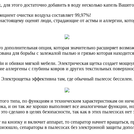
х, для этого достаточно добавить в воду несколько капель Ваше
ициент очистки воздуха составляет 99,97%!
 настоящему оценят люди, страдающие от астмы и аллергии, кото
то дополнительная опция, которая значительно расширяет возмо
вана для борьбы с залежалой пылью и грязью которая находится
и и обивки мягкой мебели. Электрическая щетка создает мощную
ие аллергены с глубины ковров и других текстильных поверхно
Электрощетка эффективна там, где обычный пылесос бессилен.
ого типа, по функциям и техническим характеристикам он ничем
сока, и он так же хорошо выполняет все аналогичные функции, 
это сделано в целях безопасности, так как в этих пылесосах н
 на кнопку и включит аппарат, то сепаратор начнет вращаться, 
роизошло, сепараторы в пылесосах без электронной защиты до