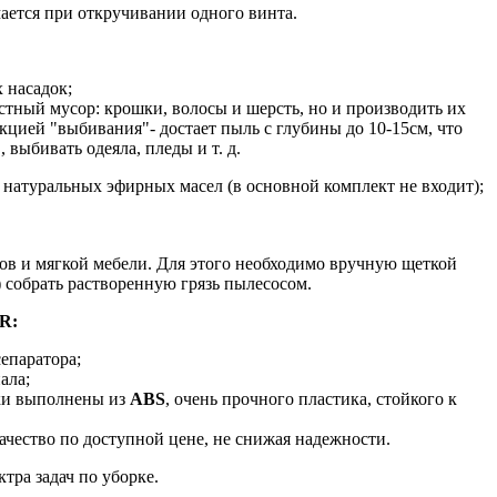
ается при откручивании одного винта.
 насадок;
стный мусор: крошки, волосы и шерсть, но и производить их
цией "выбивания"- достает пыль с глубины до 10-15см, что
выбивать одеяла, пледы и т. д.
 натуральных эфирных масел (в основной комплект не входит);
ов и мягкой мебели. Для этого необходимо вручную щеткой
) собрать растворенную грязь пылесосом.
R:
епаратора;
ала;
дки выполнены из
ABS
, очень прочного пластика, стойкого к
чество по доступной цене, не снижая надежности.
тра задач по уборке.