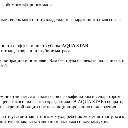
го любимого эфирного масла.
рые теперь могут стать владельцем сепараторного пылесоса с
жности и эффективность уборки
AQUA STAR
.
 в толще ковра или глубине матраса.
 вибрацию и позволяет Вам без труда извлекать пыль, песок и
стей.
 не отличается от пылесосов с аквафильтром и сепаратором
но цена такого пылесоса гораздо ниже. В AQUA STAR сепаратор
ет электронной защиты от несанкционированного включения.
при отсутствии защитного кожуха, ребенок может дотронуться к
полнительно закрыты защитным пластмассовым кожухом.