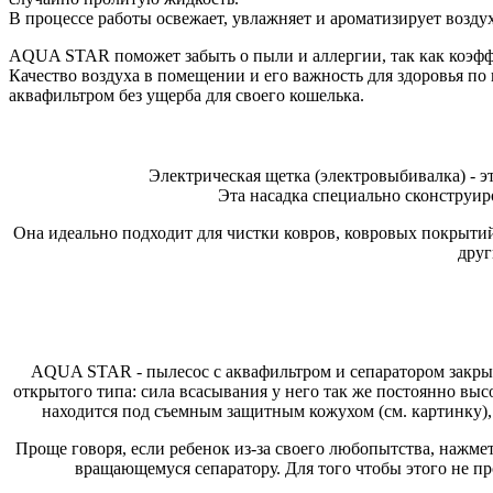
В процессе работы освежает, увлажняет и ароматизирует возду
AQUA STAR поможет забыть о пыли и аллергии, так как коэфф
Качество воздуха в помещении и его важность для здоровья по
аквафильтром без ущерба для своего кошелька.
Электрическая щетка (электровыбивалка) - э
Эта насадка специально сконструиро
Она идеально подходит для чистки ковров, ковровых покрытий
друг
AQUA STAR - пылесос с аквафильтром и сепаратором закрыт
открытого типа: сила всасывания у него так же постоянно вы
находится под съемным защитным кожухом (см. картинку), 
Проще говоря, если ребенок из-за своего любопытства, нажмет
вращающемуся сепаратору. Для того чтобы этого не п