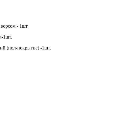
ворсом - 1шт.
м-1шт.
ий (пол-покрытие) -1шт.