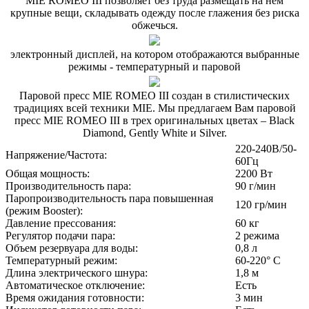
MIE ROMEO III позволяет без труда размещать на нем
крупные вещи, складывать одежду после глажения без риска
обжечься.
электронный дисплей, на котором отображаются выбранные
режимы - температурный и паровой
Паровой пресс MIE ROMEO III создан в стилистических
традициях всей техники MIE. Мы предлагаем Вам паровой
пресс MIE ROMEO III в трех оригинальных цветах – Black
Diamond, Gently White и Silver.
220-240В/50-
Напряжение/Частота:
60Гц
Общая мощность:
2200 Вт
Производительность пара:
90 г/мин
Паропроизводительность пара повышенная
120 гр/мин
(режим Booster):
Давление прессования:
60 кг
Регулятор подачи пара:
2 режима
Объем резервуара для воды:
0,8 л
Температурный режим:
60-220° C
Длина электрического шнура:
1,8 м
Автоматическое отключение:
Есть
Время ожидания готовности:
3 мин