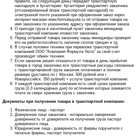
правило, на следующий день) передает транспартную
накладную в бугалтерию. бугалтерия уведомляет заказчика
(отсканированный бланк транспортной накладной) по
электронной почте указанной при оформлении заказ через
интернет-магазин www.formulauyuta.ru об отправке товара на
имя заказчика по указанному адресу при оформлении заказа.
О приходе груза в населенный пункт заказчика менеджер
транспортной компании оповестит заказчика.
Перед отправкой товара заказчику нашы менеджеры проверят
его на работоспособность наличии сколов трещин и тд.
В случае поломки техники при перевозке транспортной
компанией ООО "Компания Формула Уюта" за свой счет
производит обмен техники.
Если заказчик решил отказаться от товара в день прибытия
товара в город заказчика все транспортные расходы связанные
с транспортировкой груза заказчик оплачевает в полном
размере (доставка по г. Москва: 500 рублей или г.
Новороссийск: 350 рублей) + услуги транспортной компании.
У каждой транспортной компании есть свой сроки хранения
груза (2-3 календарных дня) по истечению которых взимается
плата за сверх хранение груза с заказчика.
Документы при получении товара в транспартной компании:
Фезическое лицо - паспорт
Доверенное лицо заказчика - нотариально заверенная
доверенность от доверителя на получение груза паспорт
доверенного лица.
Юридические лица - довереность от фирмы поручителя с
печатью фирмы, паспорт получателя.