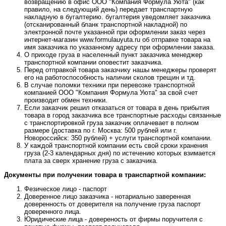
возвращению в офис ООО "Компания Формула Уюта" (как
правило, на следующий день) передает транспартную
накладную в бугалтерию. бугалтерия уведомляет заказчика
(отсканированный бланк транспортной накладной) по
электронной почте указанной при оформлении заказ через
интернет-магазин www.formulauyuta.ru об отправке товара на
имя заказчика по указанному адресу при оформлении заказа.
О приходе груза в населенный пункт заказчика менеджер
транспортной компании оповестит заказчика.
Перед отправкой товара заказчику нашы менеджеры проверят
его на работоспособность наличии сколов трещин и тд.
В случае поломки техники при перевозке транспортной
компанией ООО "Компания Формула Уюта" за свой счет
производит обмен техники.
Если заказчик решил отказаться от товара в день прибытия
товара в город заказчика все транспортные расходы связанные
с транспортировкой груза заказчик оплачевает в полном
размере (доставка по г. Москва: 500 рублей или г.
Новороссийск: 350 рублей) + услуги транспортной компании.
У каждой транспортной компании есть свой сроки хранения
груза (2-3 календарных дня) по истечению которых взимается
плата за сверх хранение груза с заказчика.
Документы при получении товара в транспартной компании:
Фезическое лицо - паспорт
Доверенное лицо заказчика - нотариально заверенная
доверенность от доверителя на получение груза паспорт
доверенного лица.
Юридические лица - довереность от фирмы поручителя с