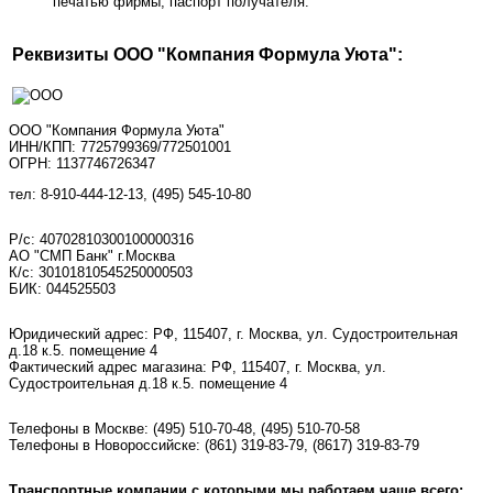
печатью фирмы, паспорт получателя.
Реквизиты ООО "Компания Формула Уюта":
ООО "Компания Формула Уюта"
ИНН/КПП: 7725799369/772501001
ОГРН: 1137746726347
тел: 8-910-444-12-13, (495) 545-10-80
Р/с: 40702810300100000316
АО "СМП Банк" г.Москва
К/с: 30101810545250000503
БИК: 044525503
Юридический адрес: РФ, 115407, г. Москва, ул. Судостроительная
д.18 к.5. помещение 4
Фактический адрес магазина: РФ, 115407, г. Москва, ул.
Судостроительная д.18 к.5. помещение 4
Телефоны в Москве:
(495) 510-70-48
,
(495) 510-70-58
Телефоны в Новороссийске:
(861) 319-83-79, (8617) 319-83-79
Транспортные компании с которыми мы работаем чаще всего: