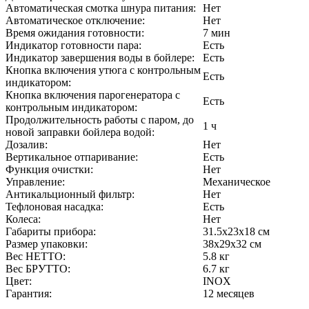
Автоматическая смотка шнура питания:
Нет
Автоматическое отключение:
Нет
Время ожидания готовности:
7 мин
Индикатор готовности пара:
Есть
Индикатор завершения воды в бойлере:
Есть
Кнопка включения утюга с контрольным
Есть
индикатором:
Кнопка включения парогенератора с
Есть
контрольным индикатором:
Продолжительность работы с паром, до
1 ч
новой заправки бойлера водой:
Дозалив:
Нет
Вертикальное отпаривание:
Есть
Функция очистки:
Нет
Управление:
Механическое
Антикальционный фильтр:
Нет
Тефлоновая насадка:
Есть
Колеса:
Нет
Габариты прибора:
31.5х23х18 см
Размер упаковки:
38х29х32 см
Вес НЕТТО:
5.8 кг
Вес БРУТТО:
6.7 кг
Цвет:
INOX
Гарантия:
12 месяцев