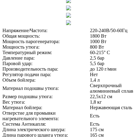
Напряжение/Частота:
220-240В/50-60Гц
Общая мощность:
1800 Вт
Мощность парогенератора:
1000 Вт
Мощность утюга:
800 Вт
Температурный режим:
60-215° C
Давление пара:
2,5 бар
Паровой удар:
5,5 бар
Производительность пара:
до 120 г/мин
Регулятор подачи пара:
Нет
Объем бойлера:
1,4 л
Сверхпрочный
Материал подошвы утюга:
алюминиевый сплав
Размер подошвы утюга:
22,5х12 см
Вес утюга:
1,8 кг
Материал бойлера:
Нержавеющая сталь
Отверстие для промывки
Есть
нагревательного элемента:
Система Антикапля:
Есть
Длина электрического шнура:
175 см
Длина парового шланга утюга:
165 см