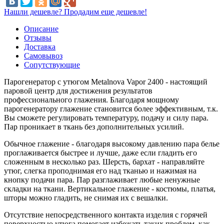
Нашли дешевле? Продадим еще дешевле!
Описание
Отзывы
Доставка
Самовывоз
Сопутствующие
Парогенератор с утюгом Metalnova Vapor 2400 - настоящий
паровой центр для достижения результатов
профессионального глажения. Благодаря мощному
парогенератору глажение становится более эффективным, т.к.
Вы сможете регулировать температуру, подачу и силу пара.
Пар проникает в ткань без дополнительных усилий.
Обычное глажение - благодаря высокому давлению пара белье
проглаживается быстрее и лучше, даже если гладить его
сложенным в несколько раз. Шерсть, бархат - направляйте
утюг, слегка проподнимая его над тканью и нажимая на
кнопку подачи пара. Пар разглаживает любые ненужные
складки на ткани. Вертикальное глажение - костюмы, платья,
шторы можно гладить, не снимая их с вешалки.
Отсутствие непосредственного контакта изделия с горячей
поверхностью утюга помогает избежать таких проблем, как