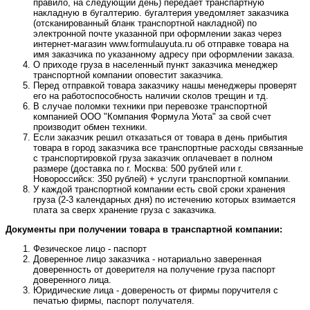
правило, на следующий день) передает транспартную
накладную в бугалтерию. бугалтерия уведомляет заказчика
(отсканированный бланк транспортной накладной) по
электронной почте указанной при оформлении заказ через
интернет-магазин www.formulauyuta.ru об отправке товара на
имя заказчика по указанному адресу при оформлении заказа.
О приходе груза в населенный пункт заказчика менеджер
транспортной компании оповестит заказчика.
Перед отправкой товара заказчику нашы менеджеры проверят
его на работоспособность наличии сколов трещин и тд.
В случае поломки техники при перевозке транспортной
компанией ООО "Компания Формула Уюта" за свой счет
производит обмен техники.
Если заказчик решил отказаться от товара в день прибытия
товара в город заказчика все транспортные расходы связанные
с транспортировкой груза заказчик оплачевает в полном
размере (доставка по г. Москва: 500 рублей или г.
Новороссийск: 350 рублей) + услуги транспортной компании.
У каждой транспортной компании есть свой сроки хранения
груза (2-3 календарных дня) по истечению которых взимается
плата за сверх хранение груза с заказчика.
Документы при получении товара в транспартной компании:
Фезическое лицо - паспорт
Доверенное лицо заказчика - нотариально заверенная
доверенность от доверителя на получение груза паспорт
доверенного лица.
Юридические лица - довереность от фирмы поручителя с
печатью фирмы, паспорт получателя.