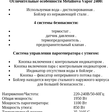
Отличительные особенности Metalnova Vapor 2400:
Используемая вода - дистилированная .
Бойлер из нержавеющей стали .
4 системы безопасности:
термостат .
датчик давления .
термопредохранитель .
предохранительный клапан .
Система управления парогенератора с утюгом:
Кнопка включения с контрольным индикатором .
Кнопка включения пара с контрольным индикатором .
Индикатор отсутствия воды в бойлере .
Кнопка – фиксатор непрерывного потока пара .
Бойлер находится внутри стального наружного корпуса
для большей безопасности .
Напряжение/Частота:
220-240В/50-60Гц
Общая мощность:
1950 Вт
Мощность парогенератора:
1100 Вт
Мощность утюга:
850 Вт
Температурный режим:
35-210° C