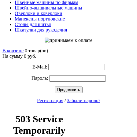
Швейные машины по фирмам
Швейно-вышивальные машины
Оверлоки и коверлоки
Манекены портновские
Столы для шитья
Шкатулки для рукоделия
В корзине
0 товар(ов)
На сумму 0
руб.
E-Mail:
Пароль:
Продолжить
Регистрация
/
Забыли пароль?