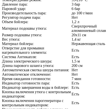
Давление пара:
3 бар
Паровой удар:
6 бар
Производительность пара:
до 100 г/мин
Регулятор подачи пара:
Нет
Объем бойлера:
1,2 л
Сверхпрочный
Материал подошвы утюга:
алюминиевый сплав
Размер подошвы утюга:
20х11 см
Вес утюга:
1,4 кг
Материал бойлера:
Нержавеющая сталь
Отверстие для промывки
Есть
нагревательного элемента:
Система Антикапля:
Есть
Длина электрического шнура:
1,5 м
Длина парового шланга утюга:
200 см
Автоматическая смотка шнура питания:
Нет
Автоматическое отключение:
Нет
Время ожидания готовности:
7 мин
Индикатор готовности пара:
Есть
Индикатор завершения воды в бойлере:
Есть
Кнопка включения утюга с контрольным
Есть
индикатором:
Кнопка включения парогенератора с
Есть
контрольным индикатором: