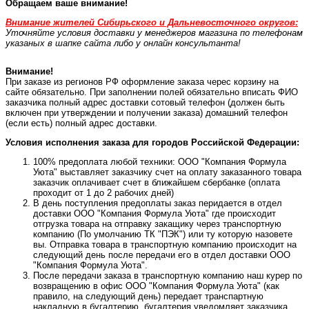
Обращаем ваше внимание!
Внимание жителей Сибирьского и Дальневосточного округов:
Уточняйте условия доставки у менеджеров магазина по телефонам
указаных в шапке сайта либо у онлайн консультанта!
Внимание!
При заказе из регионов РФ оформление заказа черес корзину на
сайте обязательно. При заполнении полей обязательно вписать ФИО
заказчика полный адрес доставки сотовый телефон (должен быть
включен при утверждении и получении заказа) домашний телефон
(если есть) полный адрес доставки.
Условия исполнения заказа для городов Российской Федерации:
100% предоплата любой техники: ООО "Компания Формула
Уюта" выставляет заказчику счет на оплату заказанного товара
заказчик оплачивает счет в ближайшем сбербанке (оплата
проходит от 1 до 2 рабочих дней)
В день поступления предоплаты заказ перидается в отдел
доставки ООО "Компания Формула Уюта" где происходит
отгрузка товара на отправку закащику через транспортную
компанию (По умолчанию ТК "ПЭК") или ту которую назовете
вы. Отправка товара в транспортную компанию происходит на
следующий день после передачи его в отдел доставки ООО
"Компания Формула Уюта".
После передачи заказа в транспортную компанию наш курер по
возвращению в офис ООО "Компания Формула Уюта" (как
правило, на следующий день) передает транспартную
накладную в бугалтерию. бугалтерия уведомляет заказчика