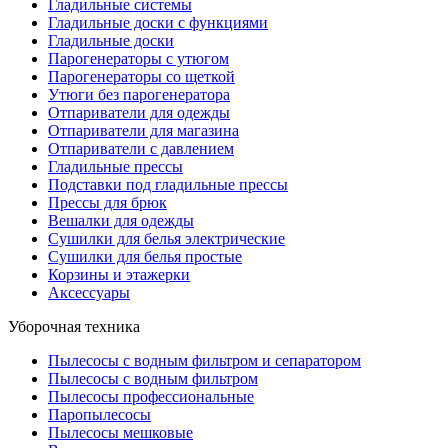
Гладильные системы
Гладильные доски с функциями
Гладильные доски
Парогенераторы с утюгом
Парогенераторы со щеткой
Утюги без парогенератора
Отпариватели для одежды
Отпариватели для магазина
Отпариватели с давлением
Гладильные прессы
Подставки под гладильные прессы
Прессы для брюк
Вешалки для одежды
Сушилки для белья электрические
Сушилки для белья простые
Корзины и этажерки
Аксессуары
Уборочная техника
Пылесосы с водным фильтром и сепаратором
Пылесосы с водным фильтром
Пылесосы профессиональные
Паропылесосы
Пылесосы мешковые