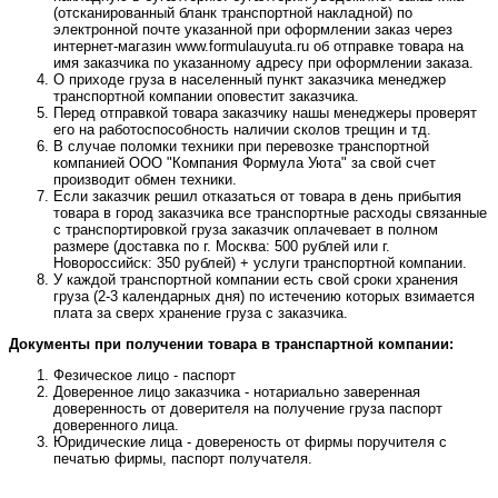
(отсканированный бланк транспортной накладной) по
электронной почте указанной при оформлении заказ через
интернет-магазин www.formulauyuta.ru об отправке товара на
имя заказчика по указанному адресу при оформлении заказа.
О приходе груза в населенный пункт заказчика менеджер
транспортной компании оповестит заказчика.
Перед отправкой товара заказчику нашы менеджеры проверят
его на работоспособность наличии сколов трещин и тд.
В случае поломки техники при перевозке транспортной
компанией ООО "Компания Формула Уюта" за свой счет
производит обмен техники.
Если заказчик решил отказаться от товара в день прибытия
товара в город заказчика все транспортные расходы связанные
с транспортировкой груза заказчик оплачевает в полном
размере (доставка по г. Москва: 500 рублей или г.
Новороссийск: 350 рублей) + услуги транспортной компании.
У каждой транспортной компании есть свой сроки хранения
груза (2-3 календарных дня) по истечению которых взимается
плата за сверх хранение груза с заказчика.
Документы при получении товара в транспартной компании:
Фезическое лицо - паспорт
Доверенное лицо заказчика - нотариально заверенная
доверенность от доверителя на получение груза паспорт
доверенного лица.
Юридические лица - довереность от фирмы поручителя с
печатью фирмы, паспорт получателя.