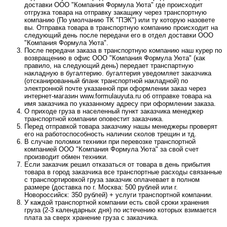
доставки ООО "Компания Формула Уюта" где происходит
отгрузка товара на отправку закащику через транспортную
компанию (По умолчанию ТК "ПЭК") или ту которую назовете
вы. Отправка товара в транспортную компанию происходит на
следующий день после передачи его в отдел доставки ООО
"Компания Формула Уюта".
После передачи заказа в транспортную компанию наш курер по
возвращению в офис ООО "Компания Формула Уюта" (как
правило, на следующий день) передает транспартную
накладную в бугалтерию. бугалтерия уведомляет заказчика
(отсканированный бланк транспортной накладной) по
электронной почте указанной при оформлении заказ через
интернет-магазин www.formulauyuta.ru об отправке товара на
имя заказчика по указанному адресу при оформлении заказа.
О приходе груза в населенный пункт заказчика менеджер
транспортной компании оповестит заказчика.
Перед отправкой товара заказчику нашы менеджеры проверят
его на работоспособность наличии сколов трещин и тд.
В случае поломки техники при перевозке транспортной
компанией ООО "Компания Формула Уюта" за свой счет
производит обмен техники.
Если заказчик решил отказаться от товара в день прибытия
товара в город заказчика все транспортные расходы связанные
с транспортировкой груза заказчик оплачевает в полном
размере (доставка по г. Москва: 500 рублей или г.
Новороссийск: 350 рублей) + услуги транспортной компании.
У каждой транспортной компании есть свой сроки хранения
груза (2-3 календарных дня) по истечению которых взимается
плата за сверх хранение груза с заказчика.