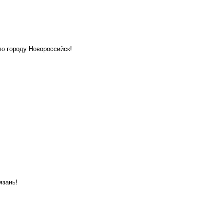
по городу Новороссийск!
язань!