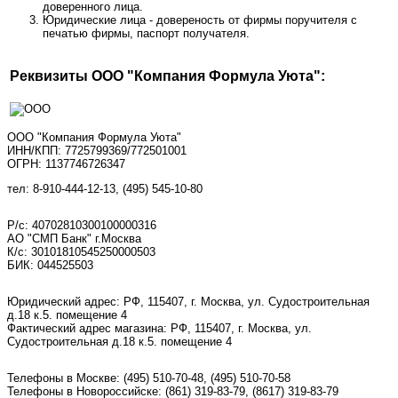
доверенного лица.
Юридические лица - довереность от фирмы поручителя с
печатью фирмы, паспорт получателя.
Реквизиты ООО "Компания Формула Уюта":
ООО "Компания Формула Уюта"
ИНН/КПП: 7725799369/772501001
ОГРН: 1137746726347
тел: 8-910-444-12-13, (495) 545-10-80
Р/с: 40702810300100000316
АО "СМП Банк" г.Москва
К/с: 30101810545250000503
БИК: 044525503
Юридический адрес: РФ, 115407, г. Москва, ул. Судостроительная
д.18 к.5. помещение 4
Фактический адрес магазина: РФ, 115407, г. Москва, ул.
Судостроительная д.18 к.5. помещение 4
Телефоны в Москве:
(495) 510-70-48
,
(495) 510-70-58
Телефоны в Новороссийске:
(861) 319-83-79, (8617) 319-83-79