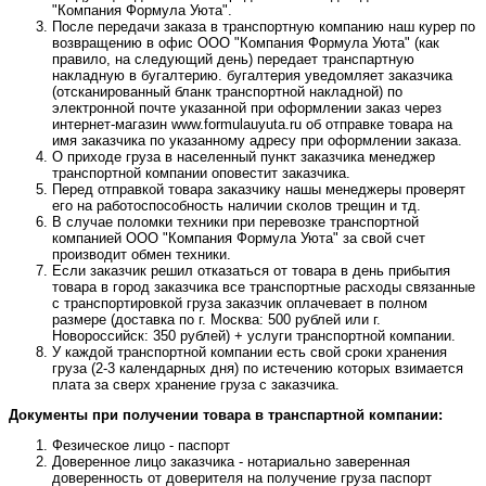
"Компания Формула Уюта".
После передачи заказа в транспортную компанию наш курер по
возвращению в офис ООО "Компания Формула Уюта" (как
правило, на следующий день) передает транспартную
накладную в бугалтерию. бугалтерия уведомляет заказчика
(отсканированный бланк транспортной накладной) по
электронной почте указанной при оформлении заказ через
интернет-магазин www.formulauyuta.ru об отправке товара на
имя заказчика по указанному адресу при оформлении заказа.
О приходе груза в населенный пункт заказчика менеджер
транспортной компании оповестит заказчика.
Перед отправкой товара заказчику нашы менеджеры проверят
его на работоспособность наличии сколов трещин и тд.
В случае поломки техники при перевозке транспортной
компанией ООО "Компания Формула Уюта" за свой счет
производит обмен техники.
Если заказчик решил отказаться от товара в день прибытия
товара в город заказчика все транспортные расходы связанные
с транспортировкой груза заказчик оплачевает в полном
размере (доставка по г. Москва: 500 рублей или г.
Новороссийск: 350 рублей) + услуги транспортной компании.
У каждой транспортной компании есть свой сроки хранения
груза (2-3 календарных дня) по истечению которых взимается
плата за сверх хранение груза с заказчика.
Документы при получении товара в транспартной компании:
Фезическое лицо - паспорт
Доверенное лицо заказчика - нотариально заверенная
доверенность от доверителя на получение груза паспорт