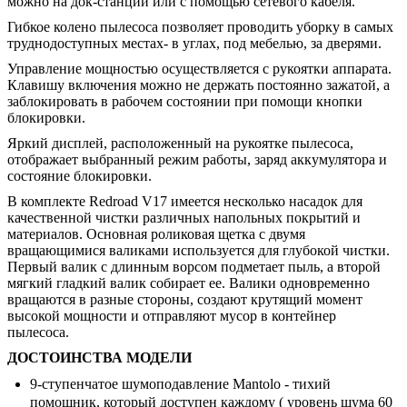
можно на док-станции или с помощью сетевого кабеля.
Гибкое колено пылесоса позволяет проводить уборку в самых
труднодоступных местах- в углах, под мебелью, за дверями.
Управление мощностью осуществляется с рукоятки аппарата.
Клавишу включения можно не держать постоянно зажатой, а
заблокировать в рабочем состоянии при помощи кнопки
блокировки.
Яркий дисплей, расположенный на рукоятке пылесоса,
отображает выбранный режим работы, заряд аккумулятора и
состояние блокировки.
В комплекте Redroad V17 имеется несколько насадок для
качественной чистки различных напольных покрытий и
материалов. Основная роликовая щетка с двумя
вращающимися валиками используется для глубокой чистки.
Первый валик с длинным ворсом подметает пыль, а второй
мягкий гладкий валик собирает ее. Валики одновременно
вращаются в разные стороны, создают крутящий момент
высокой мощности и отправляют мусор в контейнер
пылесоса.
ДОСТОИНСТВА МОДЕЛИ
9-ступенчатое шумоподавление Mantolo - тихий
помощник, который доступен каждому ( уровень шума 60