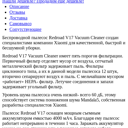
Нашли дешевле? Продадим еще дешевле!
Описание
Отзывы
Доставка
Самовывоз
Сопутствующие
Беспроводной пылесос Redroad V17 Vacuum Cleaner создан
специалистами компании Xiaomi для качественной, быстрой и
бесшумной уборки.
Redroad V17 Vacuum Cleaner имеет пять порогов фильтрации.
Первичный фильтр отделяет мусор от воздуха, сетчатый
металлический фильтр задерживает пыль. Фильтры
циклонного типа, а их в данной модели пылесоса 12 штук,
вторично сепарируют воздух и пыль. С мельчайшим мусором
«работает» НЕРА- фильтр. Летучие соединения и запахи
задерживает угольный фильтр.
Уровень шума пылесоса очень низкий- всего 60 дБ, этому
способствует система понижения шума Mandala5, собственная
разработка специалистов Xiaomi.
Пылесос Redroad V17 оснащен мощным съемным
аккумулятором емкостью 4000 мАч. Благодаря ему пылесос
работает непрерывно в течении 1 часа. Заражать аккумулятор