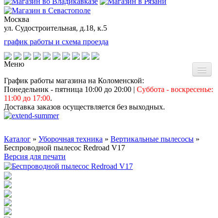
Москва
ул. Судостроительная, д.18, к.5
график работы и схема проезда
Меню
График работы магазина на Коломенской:
Понедельник - пятница 10:00 до 20:00
|
Суббота - воскресенье:
11:00 до 17:00
.
Главная страница
Доставка заказов осуществляется без выходных.
О магазине
Каталог
»
Уборочная техника
»
Вертикальные пылесосы
»
Беспроводной пылесос Redroad V17
Версия для печати
Доставка и оплата
Доставка по РФ