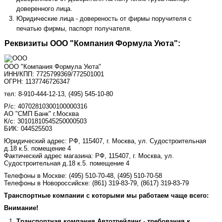
доверенного лица.
Юридические лица - довереность от фирмы поручителя с
печатью фирмы, паспорт получателя.
Реквизиты ООО "Компания Формула Уюта":
ООО "Компания Формула Уюта"
ИНН/КПП: 7725799369/772501001
ОГРН: 1137746726347
тел: 8-910-444-12-13, (495) 545-10-80
Р/с: 40702810300100000316
АО "СМП Банк" г.Москва
К/с: 30101810545250000503
БИК: 044525503
Юридический адрес: РФ, 115407, г. Москва, ул. Судостроительная
д.18 к.5. помещение 4
Фактический адрес магазина: РФ, 115407, г. Москва, ул.
Судостроительная д.18 к.5. помещение 4
Телефоны в Москве:
(495) 510-70-48
,
(495) 510-70-58
Телефоны в Новороссийске:
(861) 319-83-79, (8617) 319-83-79
Транспортные компании с которыми мы работаем чаще всего:
Внимание!
Транспортная компания Автотрейдинг - требования к