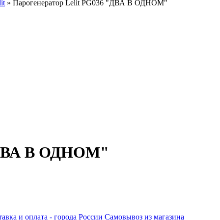
it
» Парогенератор Lelit PG036 "ДВА В ОДНОМ"
 "ДВА В ОДНОМ"
авка и оплата - города России
Самовывоз из магазина