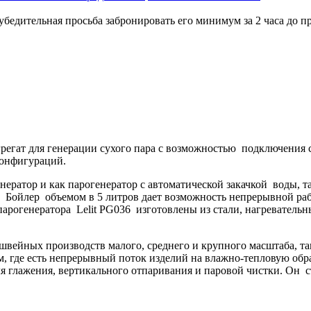
бедительная просьба забронировать его минимум за 2 часа до пр
егат для генерации сухого пара с возможностью подключения с
конфигураций.
нератор и как парогенератор с автоматической закачкой воды, т
. Бойлер объемом в 5 литров дает возможность непрерывной раб
 парогенератора Lelit PG036 изготовлены из стали, нагревател
вейных производств малого, среднего и крупного масштаба, так
м, где есть непрерывный поток изделий на влажно-тепловую обр
я глажения, вертикального отпаривания и паровой чистки. Он 