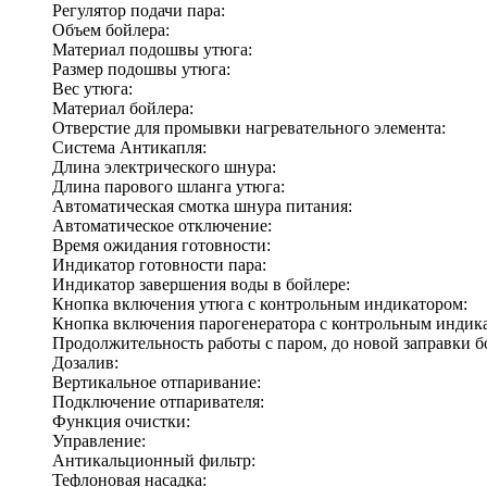
Регулятор подачи пара:
Объем бойлера:
Материал подошвы утюга:
Размер подошвы утюга:
Вес утюга:
Материал бойлера:
Отверстие для промывки нагревательного элемента:
Система Антикапля:
Длина электрического шнура:
Длина парового шланга утюга:
Автоматическая смотка шнура питания:
Автоматическое отключение:
Время ожидания готовности:
Индикатор готовности пара:
Индикатор завершения воды в бойлере:
Кнопка включения утюга с контрольным индикатором:
Кнопка включения парогенератора с контрольным индик
Продолжительность работы с паром, до новой заправки б
Дозалив:
Вертикальное отпаривание:
Подключение отпаривателя:
Функция очистки:
Управление:
Антикальционный фильтр:
Тефлоновая насадка: