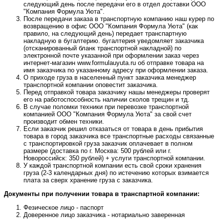
следующий день после передачи его в отдел доставки ООО
"Компания Формула Уюта".
После передачи заказа в транспортную компанию наш курер по
возвращению в офис ООО "Компания Формула Уюта" (как
правило, на следующий день) передает транспартную
накладную в бугалтерию. бугалтерия уведомляет заказчика
(отсканированный бланк транспортной накладной) по
электронной почте указанной при оформлении заказ через
интернет-магазин www.formulauyuta.ru об отправке товара на
имя заказчика по указанному адресу при оформлении заказа.
О приходе груза в населенный пункт заказчика менеджер
транспортной компании оповестит заказчика.
Перед отправкой товара заказчику нашы менеджеры проверят
его на работоспособность наличии сколов трещин и тд.
В случае поломки техники при перевозке транспортной
компанией ООО "Компания Формула Уюта" за свой счет
производит обмен техники.
Если заказчик решил отказаться от товара в день прибытия
товара в город заказчика все транспортные расходы связанные
с транспортировкой груза заказчик оплачевает в полном
размере (доставка по г. Москва: 500 рублей или г.
Новороссийск: 350 рублей) + услуги транспортной компании.
У каждой транспортной компании есть свой сроки хранения
груза (2-3 календарных дня) по истечению которых взимается
плата за сверх хранение груза с заказчика.
Документы при получении товара в транспартной компании:
Фезическое лицо - паспорт
Доверенное лицо заказчика - нотариально заверенная