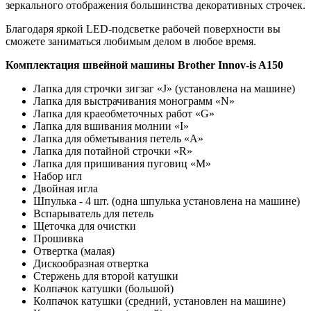
зеркального отображения большинства декоративных строчек.
Благодаря яркой LED-подсветке рабочей поверхности вы
сможете заниматься любимым делом в любое время.
Комплектация швейной машины Brother Innov-is A150
Лапка для строчки зигзаг «J» (установлена на машине)
Лапка для выстрачивания монограмм «N»
Лапка для краеобметочных работ «G»
Лапка для вшивания молнии «I»
Лапка для обметывания петель «A»
Лапка для потайной строчки «R»
Лапка для пришивания пуговиц «M»
Набор игл
Двойная игла
Шпулька - 4 шт. (одна шпулька установлена на машине)
Вспарыватель для петель
Щеточка для очистки
Прошивка
Отвертка (малая)
Дискообразная отвертка
Стержень для второй катушки
Колпачок катушки (большой)
Колпачок катушки (средний, установлен на машине)