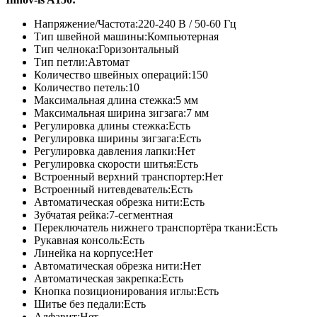
Напряжение/Частота:220-240 В / 50-60 Гц
Тип швейной машины:Компьютерная
Тип челнока:Горизонтальный
Тип петли:Автомат
Количество швейных операций:150
Количество петель:10
Максимальная длина стежка:5 мм
Максимальная ширина зигзага:7 мм
Регулировка длины стежка:Есть
Регулировка ширины зигзага:Есть
Регулировка давления лапки:Нет
Регулировка скорости шитья:Есть
Встроенный верхний транспортер:Нет
Встроенный нитевдеватель:Есть
Автоматическая обрезка нити:Есть
Зубчатая рейка:7-сегментная
Переключатель нижнего транспортёра ткани:Есть
Рукавная консоль:Есть
Линейка на корпусе:Нет
Автоматическая обрезка нити:Нет
Автоматическая закрепка:Есть
Кнопка позиционирования иглы:Есть
Шитье без педали:Есть
Алфавит:Нет