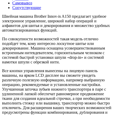
Самовывоз
Сопутствующие
Швейная машина Brother Innov-is A150 предлагает удобное
электронное управление, широкий набор операций и
алфавитов для шитья и декорирования и множество удобных
автоматизированных функций.
По совокупности возможностей такая модель отлично
подойдет тем, кому интересно лоскутное шитье или
декорирование. Машина оснащена усовершенствованным
встроенным нитевдевателем, горизонтальным челноком с
системой быстрой установки шпули «drop-in» и системой
намотки шпули с обрезкой нити.
Все кнопки управления вынесены на лицевую панель
машины, на ярком LCD дисплее вы сможете увидеть
различную полезную информацию, например выбранную
операцию, рекомендуемые и установленные настройки.
Улучшенная заточка зубьев нижнего транспортера в паре с
удлиненной лапкой обеспечат равномерное продвижение
ткани для создания идеальной строчки, а при необходимости
выполнить стежку или вышивку, транспортер можно быстро
отключить. Для расширения ваших творческих возможностей
предусмотрены функции комбинирования, дублирования и