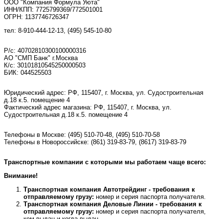
ООО "Компания Формула Уюта"
ИНН/КПП: 7725799369/772501001
ОГРН: 1137746726347
тел: 8-910-444-12-13, (495) 545-10-80
Р/с: 40702810300100000316
АО "СМП Банк" г.Москва
К/с: 30101810545250000503
БИК: 044525503
Юридический адрес: РФ, 115407, г. Москва, ул. Судостроительная
д.18 к.5. помещение 4
Фактический адрес магазина: РФ, 115407, г. Москва, ул.
Судостроительная д.18 к.5. помещение 4
Телефоны в Москве:
(495) 510-70-48
,
(495) 510-70-58
Телефоны в Новороссийске:
(861) 319-83-79, (8617) 319-83-79
Транспортные компании с которыми мы работаем чаще всего:
Внимание!
Транспортная компания Автотрейдинг - требования к
отправляемому грузу:
номер и серия паспорта получателя.
Транспортная компания Деловые Линии - требования к
отправляемому грузу:
номер и серия паспорта получателя,
кем выдан и когда выдан.