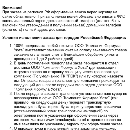
Внимание!
При заказе из регионов РФ оформление заказа черес корзину на
сайте обязательно. При заполнении полей обязательно вписать ФИО
заказчика полный адрес доставки сотовый телефон (должен быть
включен при утверждении и получении заказа) домашний телефон
(если есть) полный адрес доставки.
Условия исполнения заказа для городов Российской Федерации:
100% предоплата любой техники: ООО "Компания Формула
Уюта" выставляет заказчику счет на оплату заказанного товара
заказчик оплачивает счет в ближайшем сбербанке (оплата
проходит от 1 до 2 рабочих дней)
В день поступления предоплаты заказ перидается в отдел
доставки ООО "Компания Формула Уюта" где происходит
отгрузка товара на отправку закащику через транспортную
компанию (По умолчанию ТК "ПЭК") или ту которую назовете
вы. Отправка товара в транспортную компанию происходит на
следующий день после передачи его в отдел доставки ООО
"Компания Формула Уюта".
После передачи заказа в транспортную компанию наш курер по
возвращению в офис ООО "Компания Формула Уюта" (как
правило, на следующий день) передает транспартную
накладную в бугалтерию. бугалтерия уведомляет заказчика
(отсканированный бланк транспортной накладной) по
электронной почте указанной при оформлении заказ через
интернет-магазин www.formulauyuta.ru об отправке товара на
имя заказчика по указанному адресу при оформлении заказа.
О приходе груза в населенный пункт заказчика менеджер