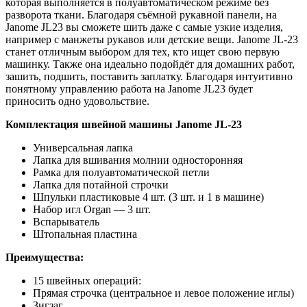
которая выполняется в полуавтоматическом режиме без
разворота ткани. Благодаря съёмной рукавной панели, на
Janome JL23 вы сможете шить даже с самые узкие изделия,
например с манжеты рукавов или детские вещи. Janome JL-23
станет отличным выбором для тех, кто ищет свою первую
машинку. Также она идеально подойдёт для домашних работ,
зашить, подшить, поставить заплатку. Благодаря интуитивно
понятному управлению работа на Janome JL23 будет
приносить одно удовольствие.
Комплектация швейной машины Janome JL-23
Универсальная лапка
Лапка для вшивания молнии односторонняя
Рамка для полуавтоматической петли
Лапка для потайной строчки
Шпульки пластиковые 4 шт. (3 шт. и 1 в машине)
Набор игл Organ — 3 шт.
Вспарыватель
Штопальная пластина
Преимущества
:
15 швейных операций:
Прямая строчка (центральное и левое положение иглы)
Зигзаг