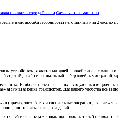
авка и оплата - города России
Самовывоз из магазина
бедительная просьба забронировать его минимум за 2 часа до пр
чным устройством, является младшей в новой линейке машин от
ый строгий дизайн и оптимальный набор швейных операций хар
сс шитья. Наиболее полезные из них – это удобный встроенный 
аемая зубчатая рейка-транспортёр. Для вашего удобства все вы
ки (прямая, зигзаг), так и специальные операции для шитья три
 полноценного шитья готовых изделий.
отных тканей и оснащена мощным приводом, который приводит в 