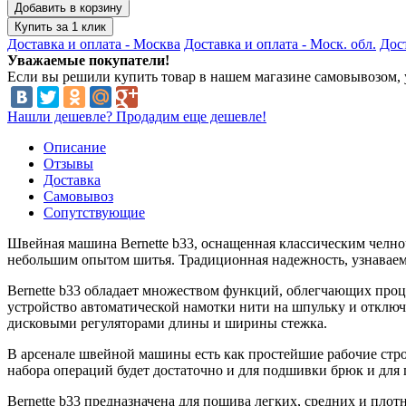
Добавить в корзину
Купить за 1 клик
Доставка и оплата - Москва
Доставка и оплата - Моск. обл.
Дост
Уважаемые покупатели!
Если вы решили купить товар в нашем магазине самовывозом, у
Нашли дешевле? Продадим еще дешевле!
Описание
Отзывы
Доставка
Самовывоз
Сопутствующие
Швейная машина Bernette b33, оснащенная классическим челно
небольшим опытом шитья. Традиционная надежность, узнаваем
Bernette b33 обладает множеством функций, облегчающих проце
устройство автоматической намотки нити на шпульку и отключ
дисковыми регуляторами длины и ширины стежка.
В арсенале швейной машины есть как простейшие рабочие строч
набора операций будет достаточно и для подшивки брюк и для
Bernette b33 предназначена для пошива легких, средних и пл