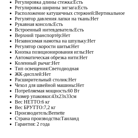
Регулировка длины стежка:Есть
Регулировка ширины зигзага:Есть
Расположение катушечных стержней:Вертикальное
Регулятор давления лапки на ткань:Нет
Рукавная консоль:Есть
Встроенный нитевдеватель:Есть
Верхний транспортёр:Нет
Независимая намотка на шпульку:Нет
Регулятор скорости шитья:Нет
Кнопка позиционирования иглы:Нет
Автоматическая обрезка нити:Нет
Коленный рычаг:Нет
Тип освещения:Cветодиодная
ЖК-дисплей:Нет
Расширительный столик:Нет
Чехол для швейной машины:Нет
Потребляемая мощность:60 Вт
Размер упаковки:43х23х33см
Вес НЕТТО:6 кг
Вес БРУТТО:7,2 кг
Производитель:Bernette
Страна производства:Таиланд
Гарантия: 2 года