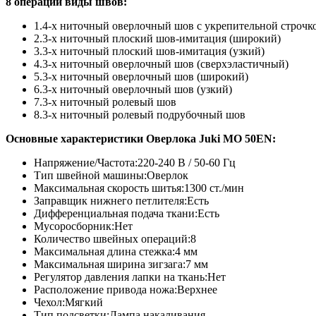
8 операций виды швов
:
1.4-х ниточный оверлочный шов с укрепительной строчк
2.3-х ниточный плоский шов-имитация (широкий)
3.3-х ниточный плоский шов-имитация (узкий)
4.3-х ниточный оверлочный шов (сверхэластичный)
5.3-х ниточный оверлочный шов (широкий)
6.3-х ниточный оверлочный шов (узкий)
7.3-х ниточный ролевый шов
8.3-х ниточный ролевый подрубочный шов
Основные характеристики Оверлока Juki MO 50EN
:
Напряжение/Частота:220-240 В / 50-60 Гц
Тип швейной машины:Оверлок
Максимальная скорость шитья:1300 ст./мин
Заправщик нижнего петлителя:Есть
Дифференциальная подача ткани:Есть
Мусоросборник:Нет
Количество швейных операций:8
Максимальная длина стежка:4 мм
Максимальная ширина зигзага:7 мм
Регулятор давления лапки на ткань:Нет
Расположение привода ножа:Верхнее
Чехол:Мягкий
Тип подсветки:Лампа накаливания