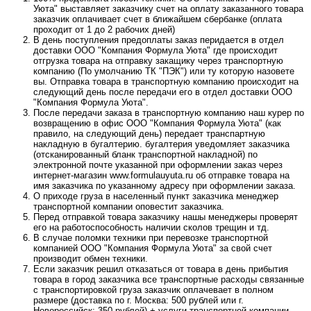
Уюта" выставляет заказчику счет на оплату заказанного товара
заказчик оплачивает счет в ближайшем сбербанке (оплата
проходит от 1 до 2 рабочих дней)
В день поступления предоплаты заказ перидается в отдел
доставки ООО "Компания Формула Уюта" где происходит
отгрузка товара на отправку закащику через транспортную
компанию (По умолчанию ТК "ПЭК") или ту которую назовете
вы. Отправка товара в транспортную компанию происходит на
следующий день после передачи его в отдел доставки ООО
"Компания Формула Уюта".
После передачи заказа в транспортную компанию наш курер по
возвращению в офис ООО "Компания Формула Уюта" (как
правило, на следующий день) передает транспартную
накладную в бугалтерию. бугалтерия уведомляет заказчика
(отсканированный бланк транспортной накладной) по
электронной почте указанной при оформлении заказ через
интернет-магазин www.formulauyuta.ru об отправке товара на
имя заказчика по указанному адресу при оформлении заказа.
О приходе груза в населенный пункт заказчика менеджер
транспортной компании оповестит заказчика.
Перед отправкой товара заказчику нашы менеджеры проверят
его на работоспособность наличии сколов трещин и тд.
В случае поломки техники при перевозке транспортной
компанией ООО "Компания Формула Уюта" за свой счет
производит обмен техники.
Если заказчик решил отказаться от товара в день прибытия
товара в город заказчика все транспортные расходы связанные
с транспортировкой груза заказчик оплачевает в полном
размере (доставка по г. Москва: 500 рублей или г.
Новороссийск: 350 рублей) + услуги транспортной компании.