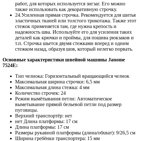
работ, для которых используется зигзаг. Его можно
также использовать как декоративную строчку.
24.Усиленная прямая строчка. Рекомендуется для шитья
эластичных тканей или толстого трикотажа. Также этот
стежок применяется там, где нужна крепость и
надежность шва. Используйте его для усиления таких
деталей как крючки и проймы, для пошива рюкзаков и
т.п. Строчка шьется двумя стежками вперед и одним
стежком назад, образуя шов, который нелегко порвать.
Основные характеристики швейной машины Janome
7524E
:
Тип челнока: Горизонтальный вращающийся челнок
Максимальная ширина строчки: 6,5 мм
Максимальная длина стежка: 4 мм
Количество строчек: 24
Режим вымётывания петли: Автоматическое
выметывание прямой бельевой петли под размер
пуговицы.
Верхний транспортёр: нет
нет Длина платформы: 17 см
Длина платформы: 17 см
Размеры рукавной платформы (длина/обхват): 9/26,5 см
Ширина гребёнки транспортера: 15 мм